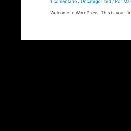
1 comentario
/
Uncategorized
/ Por
Mar
Welcome to WordPress. This is your first