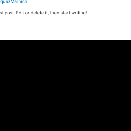
quezMarnich
 post. Edit or delete it, then start writing!